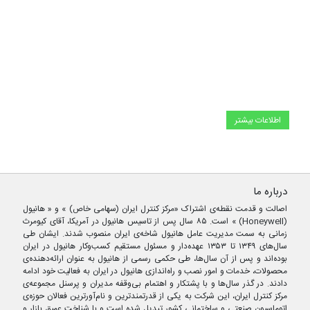
اطلاعات بیشتر
درباره ما
اصالت و قدمت نقطه‌ی اشتراک «مرکز کنترل ایران (سهامی خاص) » و « هانیول
(Honeywell) » است. ۸۵ سال پس از تاسیس هانیول در آمریکا، آقای کیومرث
زمانی به سمت مدیریت عامل هانیول شاخه‌ی ایران منصوب شدند. ایشان طی
سال‌های ۱۳۴۹ تا ۱۳۵۳ عهده‌دار و مسئول مستقیم کسب‌وکار هانیول در ایران
بوده‌اند و پس از آن سال‌ها، طی حکمی رسمی از هانیول به عنوان ارائه‌دهنده‌ی
محصولات، خدمات و امور نصب و راه‌اندازی هانیول در ایران به فعالیت خود ادامه
دادند. در گذر سال‌ها و با پشتکار و اهتمام بی‌وقفه مدیران و پرسنل مجموعه‌ی
مرکز کنترل ایران، این شرکت به یکی از قدرتمندترین و نام‌آورترین فعالان حوزه‌ی
اتوماسیونِ صنعتی و ساختمانی کشور تبدیل شده است و با شناخت عمیق بازار و