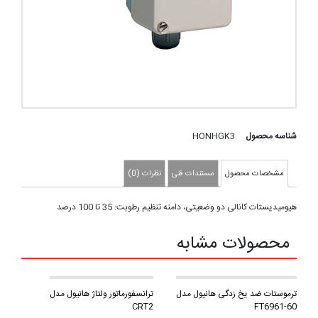
شناسه محصول
HONHGK3
مشخصات محصول
مستندات فنی
نظرات (0)
هیومیدیستات کانالی دو وضعیتی، دامنه تنظیم رطوبت: 35 تا 100 درصد
محصولات مشابه
ترموستات ضد یخ زدگی هانیول مدل
ترانسفورماتور ولتاژ هانیول مدل
CRT2
FT6961-60