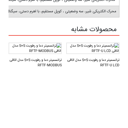
محرک الکتریکی شیر، سه وضعیتی ، کوپل مستقیم، با اهرم دستی، سیگنال ورودی فلوتینگ/ قطع و وصلی ، کورس: 38 میلیمتر، زمان حرکت: 210 ثانیه، ن
محصولات مشابه
ترانسمیتر دما و رطوبت S+S مدل اتاقی
ترانسمیتر دما و رطوبت S+S مدل اتاقی
RFTF-MODBUS
RFTF-U LCD