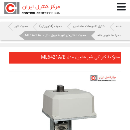
خانه
کنترل تاسیسات ساختمان
محرک (اکچویتور)
محرک شیر
محرک با کورس بلند
محرک الکتریکی شیر هانیول مدل ML6421A/B
محرک الکتریکی شیر هانیول مدل ML6421A/B