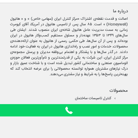
درباره ما
اصالت و قدمت نقطه‌ی اشتراک «مرکز کنترل ایران (سهامی خاص) » و « هانیول
(Honeywell) » است. ۸۵ سال پس از تاسیس هانیول در آمریکا، آقای کیومرث
زمانی به سمت مدیریت عامل هانیول شاخه‌ی ایران منصوب شدند. ایشان طی
سال‌های ۱۳۴۹ تا ۱۳۵۳ عهده‌دار و مسئول مستقیم کسب‌وکار هانیول در ایران
بوده‌اند و پس از آن سال‌ها، طی حکمی رسمی از هانیول به عنوان ارائه‌دهنده‌ی
محصولات، خدمات و امور نصب و راه‌اندازی هانیول در ایران به فعالیت خود ادامه
دادند. در گذر سال‌ها و با پشتکار و اهتمام بی‌وقفه مدیران و پرسنل مجموعه‌ی
مرکز کنترل ایران، این شرکت به یکی از قدرتمندترین و نام‌آورترین فعالان حوزه‌ی
اتوماسیونِ صنعتی و ساختمانی کشور تبدیل شده است و با شناخت عمیق بازار و
درک نیازهای مشتریان همواره توانسته محصولاتی را برای عرضه انتخاب کند که
بهینه‌ترین پاسخ‌ها را به شرایط و نیاز مشتری می‌دهند.
محصولات
کنترل تاسیسات ساختمان
ترموستات
حفاظت
آب مصرفی
بالانسینگ
صنعتی