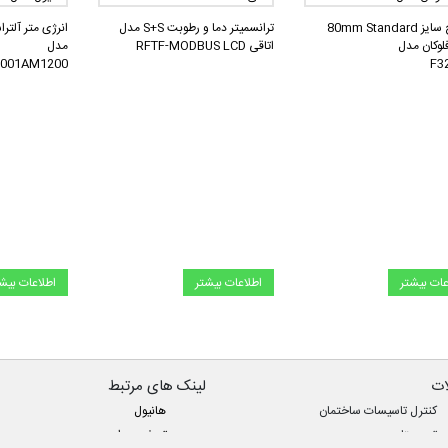
کارتریج سایز 80mm Standard
ترانسمیتر دما و رطوبت S+S مدل
انرژی متر آلتر
اتاقی RFTF-MODBUS LCD
مدل
7001AM1200
F3
عات بیشتر
اطلاعات بیشتر
اطلاعات بیش
ت
لینک های مرتبط
کنترل تاسیسات ساختمان
هانیول
ترموستات
تصفیه هوا