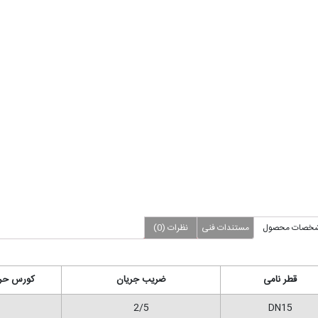
خصات محصول
مستندات فنی
نظرات (0)
قطر نامی
ضریب جریان
کورس حر
2/5
DN15