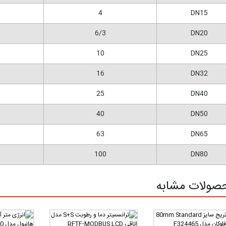
4
DN15
6/3
DN20
10
DN25
16
DN32
25
DN40
40
DN50
63
DN65
100
DN80
صولات مشابه