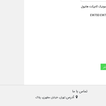
اسونیک کامپکت هانیول
EW700 EW
تر
تماس با ما
آدرس:
تهران، خیابان مطهری، پلاک
تلفن: