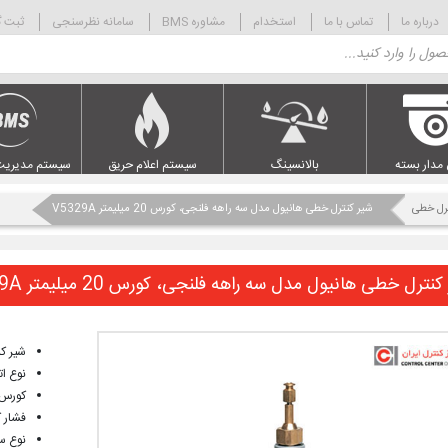
درباره ما
تماس با ما
استخدام
مشاوره BMS
سامانه نظرسنجی
ثبت گ
 مدار بسته
بالانسینگ
سیستم اعلام حریق
سیستم مدیریت
رل خطی
شیر کنترل خطی هانیول مدل سه راهه فلنجی، کورس 20 میلیمتر V5329A
نترل خطی هانیول مدل سه راهه فلنجی، کورس 20 میلیمتر V5329A
شیر ک
نوع اتصا
کورس حرکت
فشار کار:
نوع س