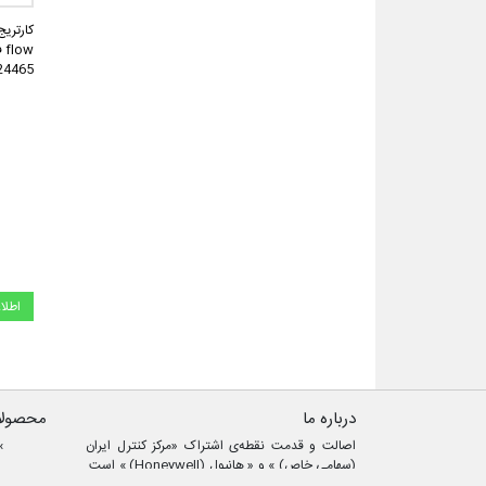
flow فلوکان مدل
24465
اطلا
درباره ما
محصولا
اصالت و قدمت نقطه‌ی اشتراک «مرکز کنترل ایران
(سهامی خاص) » و « هانیول (Honeywell) » است.
۸۵ سال پس از تاسیس هانیول در آمریکا، آقای