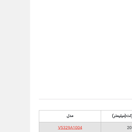
کت
(میلیمتر)
مدل
V5329A1004
20