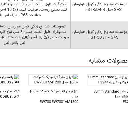
حفاظت: IP65، مارک اس پلاس اس
اس پلاس اس
صولات مشابه
کارتریج سایز 80mm Standard
انرژی متر آلتراسونیک کامپکت هانیول
مدل
اتاقی RFTF-MODBUS
EW700 EW7001AM1200
F3