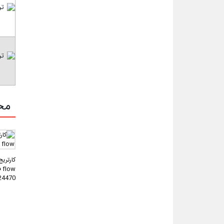
مح
flow فلوکان مدل
24470