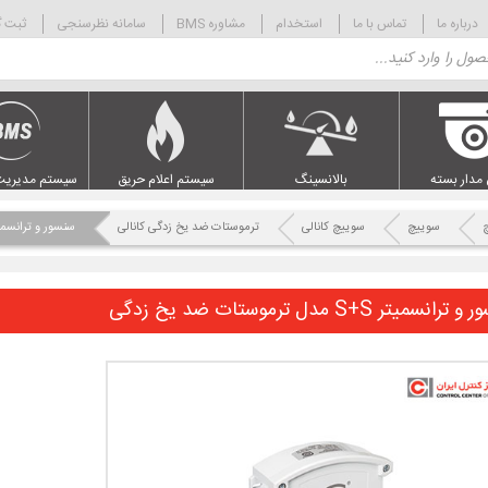
درباره ما
تماس با ما
استخدام
مشاوره BMS
سامانه نظرسنجی
ثبت گ
 مدار بسته
بالانسینگ
سیستم اعلام حریق
سیستم مدیریت
چ
سوییچ
سوییچ کانالی
ترموستات ضد یخ زدگی کانالی
سنسور و ترانسمیتر S+S مدل ترموستات ضد
رانسمیتر S+S مدل ترموستات ضد یخ زدگی