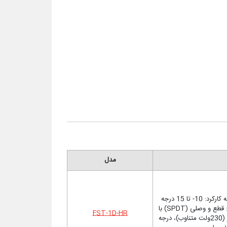
مدل
ترموستات ضد یخ زدگی کویل هوارسان، دامنه کارکرد: 10- تا 15 درجه
سانتیگراد، طول المنت مسی: 6 متر، نوع کلید: قطع و وصلی (SPDT) با
FST-1D-HR
کلید دستی ریست، ظرفیت کلید: (2) 10 آمپر (230ولت متناوب)، درجه