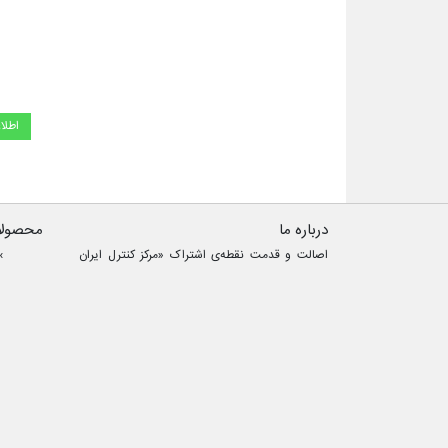
اطلا
درباره ما
محصولا
اصالت و قدمت نقطه‌ی اشتراک «مرکز کنترل ایران
(سهامی خاص) » و « هانیول (Honeywell) » است.
۸۵ سال پس از تاسیس هانیول در آمریکا، آقای
کیومرث زمانی به سمت مدیریت عامل هانیول شاخه‌ی
ایران منصوب شدند. ایشان طی سال‌های ۱۳۴۹ تا
۱۳۵۳ عهده‌دار و مسئول مستقیم کسب‌وکار هانیول در
ایران بوده‌اند و پس از آن سال‌ها، طی حکمی رسمی
از هانیول به عنوان ارائه‌دهنده‌ی محصولات، خدمات و
امور نصب و راه‌اندازی هانیول در ایران به فعالیت خود
ادامه دادند. در گذر سال‌ها و با پشتکار و اهتمام
بی‌وقفه مدیران و پرسنل مجموعه‌ی مرکز کنترل ایران،