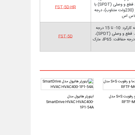
سانتیگراد، طول المنت مسی: 3 متر، نوع کلید: قطع و وصلی (SPDT) با
FST-5D-HR
کلید دستی ریست، ظرفیت کلید: (2) 10 آمپر (230ولت متناوب)، درجه
ترموستات ضد یخ زدگی کویل هوارسان، دامنه کارکرد: 10- تا 15 درجه
سانتیگراد، طول المنت مسی: 3 متر، نوع کلید: قطع و وصلی (SPDT)،
FST-5D
ظرفیت کلید: (2) 10 آمپر (230ولت متناوب)، درجه حفاظت: IP65، مارک
ترانسمیتر دما و رطوبت S+S مدل
اینورتر هانیول مدل
SmartDrive HVAC HVAC400-
1P1-54A