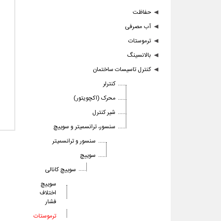
حفاظت
آب مصرفی
ترموستات
بالانسینگ
کنترل تاسیسات ساختمان
کنترلر
محرک (اکچویتور)
شیر کنترل
سنسور، ترانسمیتر و سوییچ
سنسور و ترانسمیتر
سوییچ
سوییچ کانالی
سوییچ
اختلاف
فشار
ترموستات