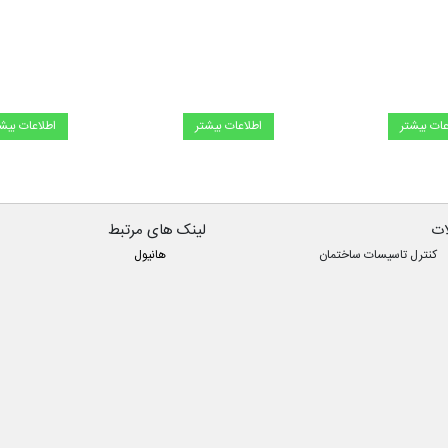
عات بیشتر
اطلاعات بیشتر
اطلاعات بیش
ت
لینک های مرتبط
کنترل تاسیسات ساختمان
هانیول
ترموستات
تصفیه هوا
حفاظت
مکا
آب مصرفی
ترموستات هانیول
بالانسینگ
جستجو
صنعتی
بیشتر