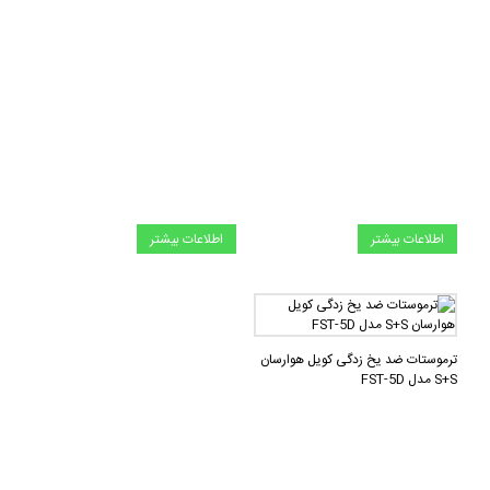
اطلاعات بیشتر
اطلاعات بیشتر
ترموستات ضد یخ زدگی کویل هوارسان
S+S مدل FST-5D