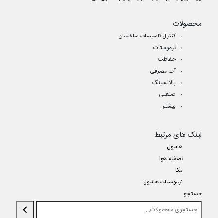
محصولات
کنترل تاسیسات ساختمان
ترموستات
حفاظت
آب مصرفی
بالانسینگ
صنعتی
بیشتر
لینک های مرتبط
هانیول
تصفیه هوا
مکا
ترموستات هانیول
جستجو