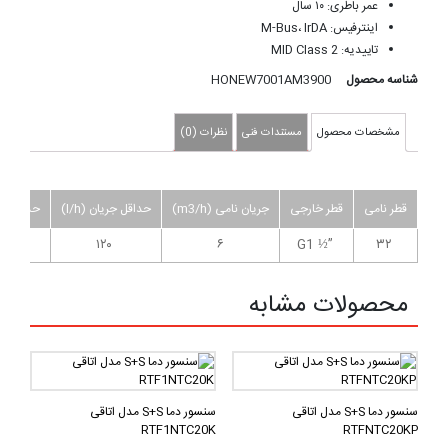
عمر باطری: ۱۰ سال
اینترفیس: M-Bus، IrDA
تاییدیه: MID Class 2
شناسه محصول
HONEW7001AM3900
مشخصات محصول
مستندات فنی
نظرات (0)
قطر نامی
قطر خارجی
جریان نامی (m3/h)
حداقل جریان (l/h)
حداکثر جریا
۱۲۰
۶
”½ G1
۳۲
محصولات مشابه
سنسور دما S+S مدل اتاقی
سنسور دما S+S مدل اتاقی
RTF1NTC20K
RTFNTC20KP