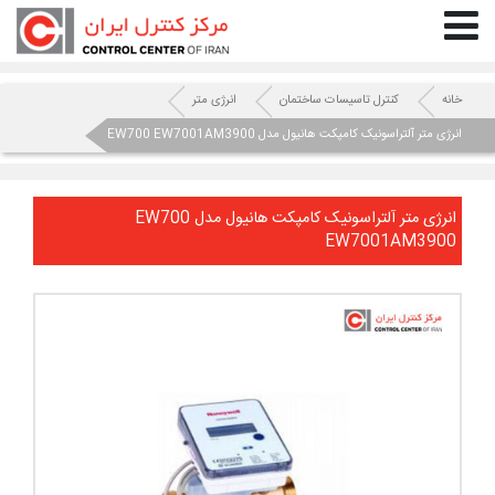
خانه
کنترل تاسیسات ساختمان
انرژی متر
انرژی متر آلتراسونیک کامپکت هانیول مدل EW700 EW7001AM3900
انرژی متر آلتراسونیک کامپکت هانیول مدل
EW700
EW7001AM3900