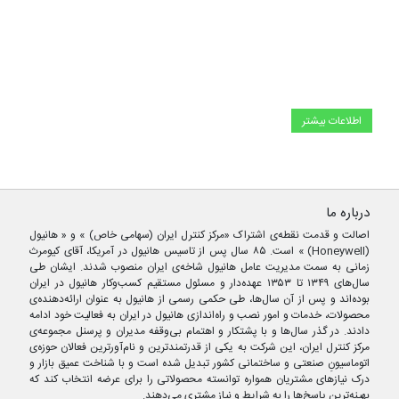
اطلاعات بیشتر
درباره ما
اصالت و قدمت نقطه‌ی اشتراک «مرکز کنترل ایران (سهامی خاص) » و « هانیول
(Honeywell) » است. ۸۵ سال پس از تاسیس هانیول در آمریکا، آقای کیومرث
زمانی به سمت مدیریت عامل هانیول شاخه‌ی ایران منصوب شدند. ایشان طی
سال‌های ۱۳۴۹ تا ۱۳۵۳ عهده‌دار و مسئول مستقیم کسب‌وکار هانیول در ایران
بوده‌اند و پس از آن سال‌ها، طی حکمی رسمی از هانیول به عنوان ارائه‌دهنده‌ی
محصولات، خدمات و امور نصب و راه‌اندازی هانیول در ایران به فعالیت خود ادامه
دادند. در گذر سال‌ها و با پشتکار و اهتمام بی‌وقفه مدیران و پرسنل مجموعه‌ی
مرکز کنترل ایران، این شرکت به یکی از قدرتمندترین و نام‌آورترین فعالان حوزه‌ی
اتوماسیونِ صنعتی و ساختمانی کشور تبدیل شده است و با شناخت عمیق بازار و
درک نیازهای مشتریان همواره توانسته محصولاتی را برای عرضه انتخاب کند که
بهینه‌ترین پاسخ‌ها را به شرایط و نیاز مشتری می‌دهند.