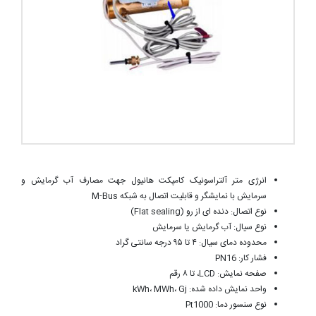
انرژی متر آلتراسونیک کامپکت هانیول جهت مصارف آب گرمایش و
سرمایش با نمایشگر و قابلیت اتصال به شبکه M-Bus
نوع اتصال: دنده ای از رو (Flat sealing)
نوع سیال: آب گرمایش یا سرمایش
محدوده دمای سیال: ۴ تا ۹۵ درجه سانتی گراد
فشار کار: PN16
صفحه نمایش: LCD، تا ۸ رقم
واحد نمایش داده شده: kWh، MWh، Gj
نوع سنسور دما: Pt1000