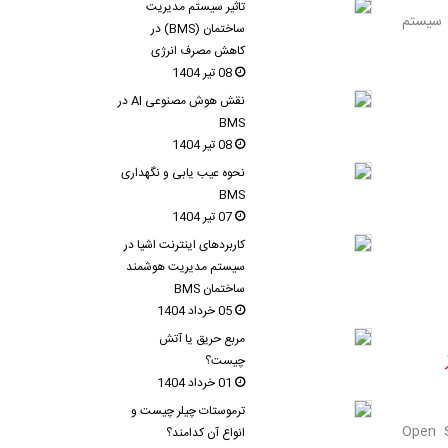
تاثیر سیستم مدیریت
گ سیستم
ساختمان (BMS) در
کاهش مصرف انرژی
08 تیر 1404
نقش هوش مصنوعی AI در
BMS
08 تیر 1404
نحوه عیب یابی و نگهداری
BMS
07 تیر 1404
کاربردهای اینترنت اشیا در
سیستم مدیریت هوشمند
ساختمان BMS
05 خرداد 1404
مربع حریق یا آتش
چیست؟
01 خرداد 1404
ترموستات چیلر چیست و
ن-انقلاب متن باز (Open Source
انواع آن کدامند؟