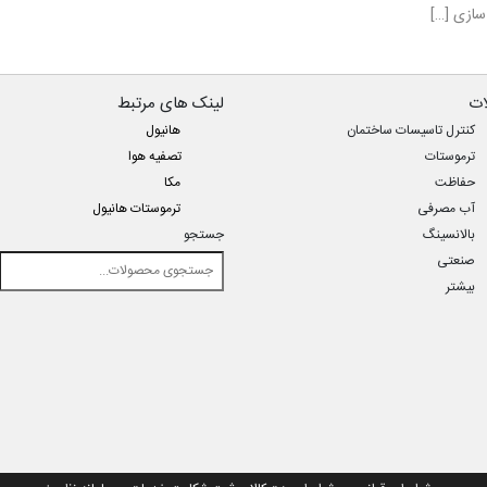
سازی […]
ت
لینک های مرتبط
کنترل تاسیسات ساختمان
هانیول
ترموستات
تصفیه هوا
حفاظت
مکا
آب مصرفی
ترموستات هانیول
بالانسینگ
جستجو
صنعتی
بیشتر