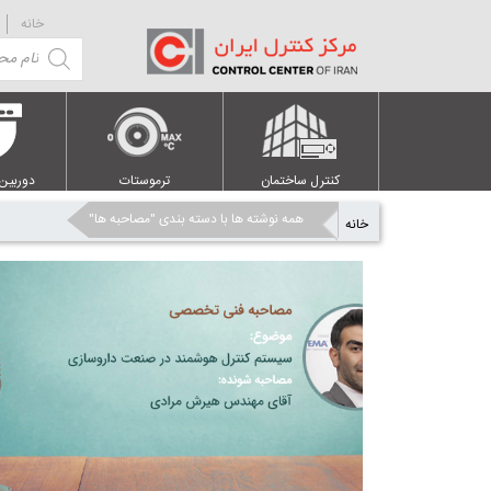
خانه
Products
search
کنترل ساختمان
ترموستات
دوربین
همه نوشته ها با دسته بندی "مصاحبه ها"
خانه
»