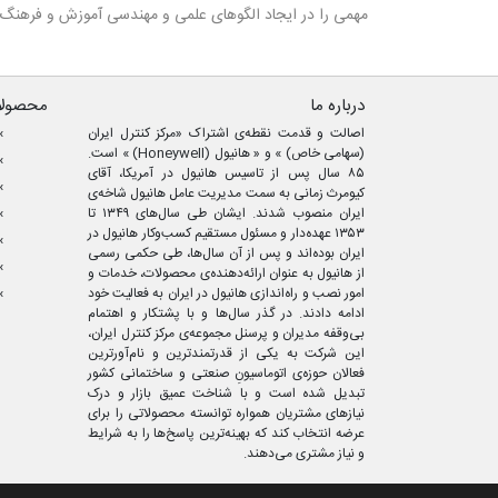
مهمی را در ایجاد الگوهای علمی و مهندسی آموزش و فرهنگ‌
درباره ما
محصولا
اصالت و قدمت نقطه‌ی اشتراک «مرکز کنترل ایران
(سهامی خاص) » و « هانیول (Honeywell) » است.
۸۵ سال پس از تاسیس هانیول در آمریکا، آقای
کیومرث زمانی به سمت مدیریت عامل هانیول شاخه‌ی
ایران منصوب شدند. ایشان طی سال‌های ۱۳۴۹ تا
۱۳۵۳ عهده‌دار و مسئول مستقیم کسب‌وکار هانیول در
ایران بوده‌اند و پس از آن سال‌ها، طی حکمی رسمی
از هانیول به عنوان ارائه‌دهنده‌ی محصولات، خدمات و
امور نصب و راه‌اندازی هانیول در ایران به فعالیت خود
ادامه دادند. در گذر سال‌ها و با پشتکار و اهتمام
بی‌وقفه مدیران و پرسنل مجموعه‌ی مرکز کنترل ایران،
این شرکت به یکی از قدرتمندترین و نام‌آورترین
فعالان حوزه‌ی اتوماسیونِ صنعتی و ساختمانی کشور
تبدیل شده است و با شناخت عمیق بازار و درک
نیازهای مشتریان همواره توانسته محصولاتی را برای
عرضه انتخاب کند که بهینه‌ترین پاسخ‌ها را به شرایط
و نیاز مشتری می‌دهند.