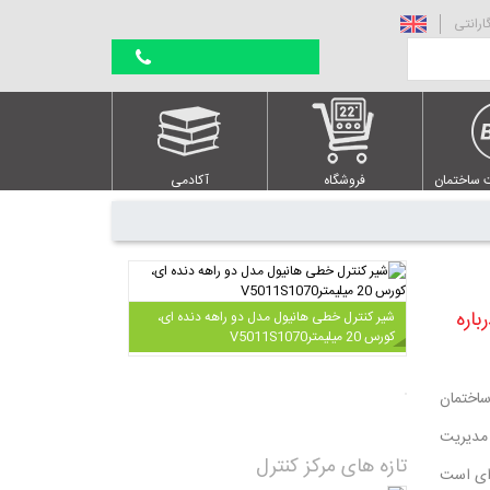
ارانتی
 ساختمان
فروشگاه
آکادمی
باره
شیر کنترل خطی هانیول مدل دو راهه دنده ای،
کورس 20 میلیمتر
V5011S1070
ند ساختمان
ان مدیریت
تازه های مرکز کنترل
 ای است