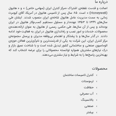
درباره ما
اصالت و قدمت نقطه‌ی اشتراک «مرکز کنترل ایران (سهامی خاص) » و « هانیول
(Honeywell) » است. ۸۵ سال پس از تاسیس هانیول در آمریکا، آقای کیومرث
زمانی به سمت مدیریت عامل هانیول شاخه‌ی ایران منصوب شدند. ایشان طی
سال‌های ۱۳۴۹ تا ۱۳۵۳ عهده‌دار و مسئول مستقیم کسب‌وکار هانیول در ایران
بوده‌اند و پس از آن سال‌ها، طی حکمی رسمی از هانیول به عنوان ارائه‌دهنده‌ی
محصولات، خدمات و امور نصب و راه‌اندازی هانیول در ایران به فعالیت خود ادامه
دادند. در گذر سال‌ها و با پشتکار و اهتمام بی‌وقفه مدیران و پرسنل مجموعه‌ی
مرکز کنترل ایران، این شرکت به یکی از قدرتمندترین و نام‌آورترین فعالان حوزه‌ی
اتوماسیونِ صنعتی و ساختمانی کشور تبدیل شده است و با شناخت عمیق بازار و
درک نیازهای مشتریان همواره توانسته محصولاتی را برای عرضه انتخاب کند که
بهینه‌ترین پاسخ‌ها را به شرایط و نیاز مشتری می‌دهند.
محصولات
کنترل تاسیسات ساختمان
ترموستات
حفاظت
آب مصرفی
بالانسینگ
صنعتی
بیشتر