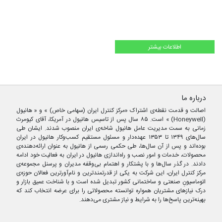
اطلاعات بیشتر
درباره ما
اصالت و قدمت نقطه‌ی اشتراک «مرکز کنترل ایران (سهامی خاص) » و « هانیول
(Honeywell) » است. ۸۵ سال پس از تاسیس هانیول در آمریکا، آقای کیومرث
زمانی به سمت مدیریت عامل هانیول شاخه‌ی ایران منصوب شدند. ایشان طی
سال‌های ۱۳۴۹ تا ۱۳۵۳ عهده‌دار و مسئول مستقیم کسب‌وکار هانیول در ایران
بوده‌اند و پس از آن سال‌ها، طی حکمی رسمی از هانیول به عنوان ارائه‌دهنده‌ی
محصولات، خدمات و امور نصب و راه‌اندازی هانیول در ایران به فعالیت خود ادامه
دادند. در گذر سال‌ها و با پشتکار و اهتمام بی‌وقفه مدیران و پرسنل مجموعه‌ی
مرکز کنترل ایران، این شرکت به یکی از قدرتمندترین و نام‌آورترین فعالان حوزه‌ی
اتوماسیونِ صنعتی و ساختمانی کشور تبدیل شده است و با شناخت عمیق بازار و
درک نیازهای مشتریان همواره توانسته محصولاتی را برای عرضه انتخاب کند که
بهینه‌ترین پاسخ‌ها را به شرایط و نیاز مشتری می‌دهند.