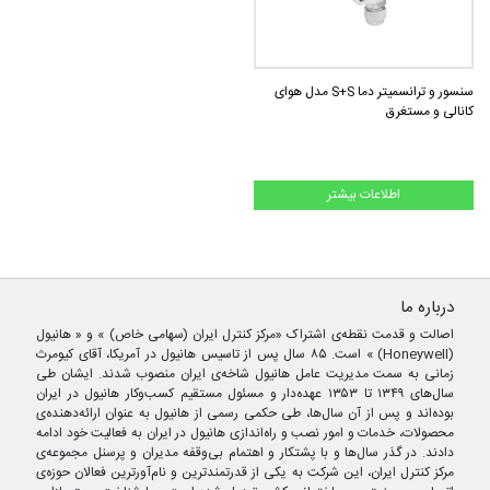
سنسور و ترانسمیتر دما S+S مدل هوای
کانالی و مستغرق
اطلاعات بیشتر
درباره ما
اصالت و قدمت نقطه‌ی اشتراک «مرکز کنترل ایران (سهامی خاص) » و « هانیول
(Honeywell) » است. ۸۵ سال پس از تاسیس هانیول در آمریکا، آقای کیومرث
زمانی به سمت مدیریت عامل هانیول شاخه‌ی ایران منصوب شدند. ایشان طی
سال‌های ۱۳۴۹ تا ۱۳۵۳ عهده‌دار و مسئول مستقیم کسب‌وکار هانیول در ایران
بوده‌اند و پس از آن سال‌ها، طی حکمی رسمی از هانیول به عنوان ارائه‌دهنده‌ی
محصولات، خدمات و امور نصب و راه‌اندازی هانیول در ایران به فعالیت خود ادامه
دادند. در گذر سال‌ها و با پشتکار و اهتمام بی‌وقفه مدیران و پرسنل مجموعه‌ی
مرکز کنترل ایران، این شرکت به یکی از قدرتمندترین و نام‌آورترین فعالان حوزه‌ی