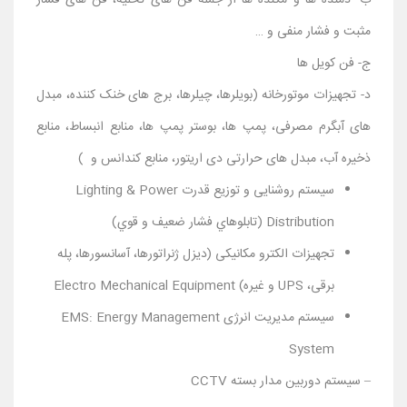
ب- دمنده ها و مکنده ها از جمله فن های تخلیه، فن های فشار
مثبت و فشار منفی و …
ج- فن کویل ها
د- تجهیزات موتورخانه (بویلرها، چیلرها، برج های خنک کننده، مبدل
های آبگرم مصرفی، پمپ ها، بوستر پمپ ها، منابع انبساط، منابع
ذخیره آب، مبدل های حرارتی دی اریتور، منابع کندانس و )
سیستم روشنایی و توزیع قدرت Lighting & Power
Distribution (تابلوهاي فشار ضعیف و قوي)
تجهیزات الکترو مکانیکی (دیزل ژنراتورها، آسانسورها، پله
برقی، UPS و غیره) Electro Mechanical Equipment
سیستم مدیریت انرژی EMS: Energy Management
System
– سیستم دوربین مدار بسته CCTV